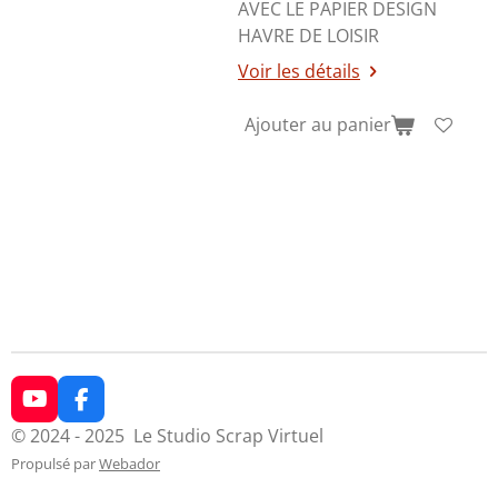
AVEC LE PAPIER DESIGN
HAVRE DE LOISIR
Voir les détails
Ajouter au panier
Y
F
o
a
© 2024 - 2025 Le Studio Scrap Virtuel
u
c
Propulsé par
Webador
T
e
u
b