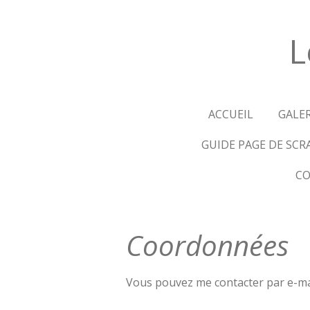
Passer
au
L
contenu
principal
ACCUEIL
GALE
GUIDE PAGE DE SCR
CO
Coordonnées
Vous pouvez me contacter par e-mai