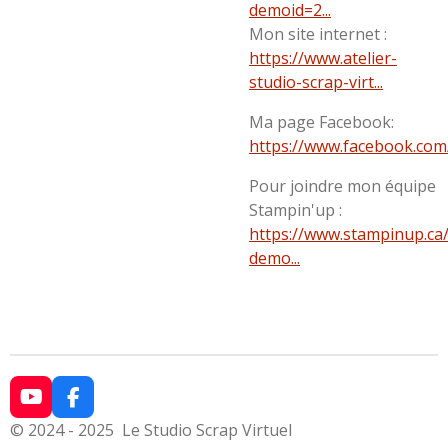
demoid=2...
Mon site internet :
https://www.atelier-
studio-scrap-virt...
Ma page Facebook:
https://www.facebook.com/p
Pour joindre mon équipe
Stampin'up :
https://www.stampinup.ca/
demo...
Y
F
o
a
© 2024 - 2025 Le Studio Scrap Virtuel
u
c