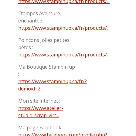
https://www.stampinup.ca/fr/products/...
Étampes Aventure
enchantée :
https://www.stampinup.ca/fr/products/...
Poinçons Jolies petites
bêtes :
https://www.stampinup.ca/fr/products/...
Ma Boutique Stampin'up
:
https://www.stampinup.ca/fr/?
demoid=2...
Mon site internet :
https://www.atelier-
studio-scrap-virt...
Ma page Facebook :
https://www.facebook.com/profile.php?...